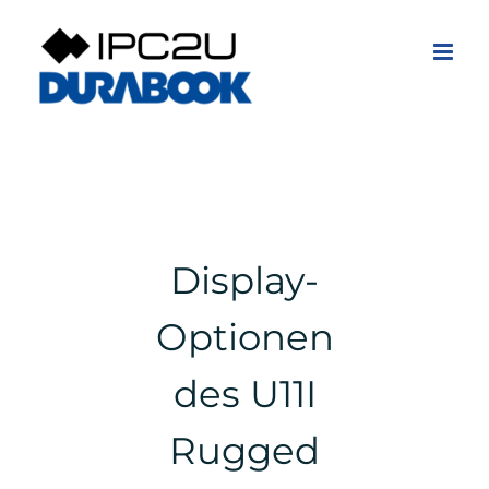
Zum
Inhalt
springen
Display-
Optionen
des U11I
Rugged