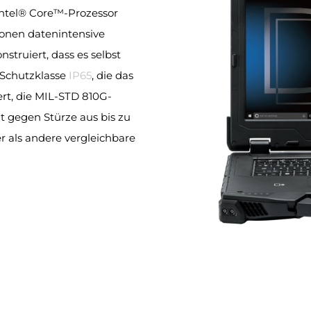
ntel® Core™-Prozessor
tionen datenintensive
struiert, dass es selbst
 Schutzklasse
IP65
, die das
rt, die MIL-STD 810G-
t gegen Stürze aus bis zu
r als andere vergleichbare