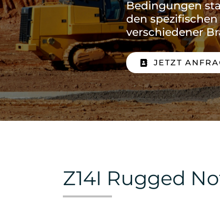
Bedingungen st
den spezifische
verschiedener Br
JETZT ANFR
Z14I Rugged N