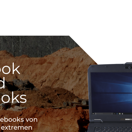
ook
d
oks
tebooks von
 extremen