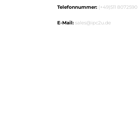
Telefonnummer:
(+49)511 8072590
E-Mail:
sales@ipc2u.de