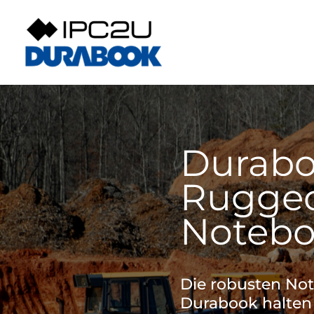
Zum
Inhalt
springen
Durab
Rugge
Notebo
Die robusten No
Durabook halten